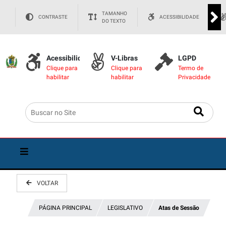
TAMANHO
CONTRASTE
ACESSIBILIDADE
DO TEXTO
Acessibilidade
V-Libras
LGPD
Clique para
Clique para
Termo de
habilitar
habilitar
Privacidade
VOLTAR
PÁGINA PRINCIPAL
LEGISLATIVO
Atas de Sessão