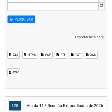
PESQUISAR
Exportar lista para:
XLS
HTML
PDF
RTF
TXT
XML
CSV
128
Ata da 11.ª Reunião Extraordinária de 2026