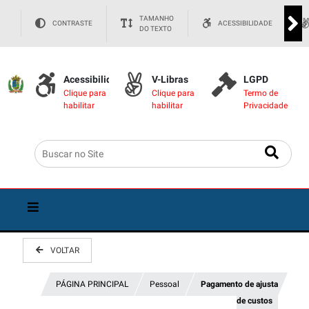
TAMANHO
CONTRASTE
ACESSIBILIDADE
DO TEXTO
Acessibilidade
V-Libras
LGPD
Clique para
Clique para
Termo de
habilitar
habilitar
Privacidade
VOLTAR
PÁGINA PRINCIPAL
Pessoal
Pagamento de ajusta
de custos