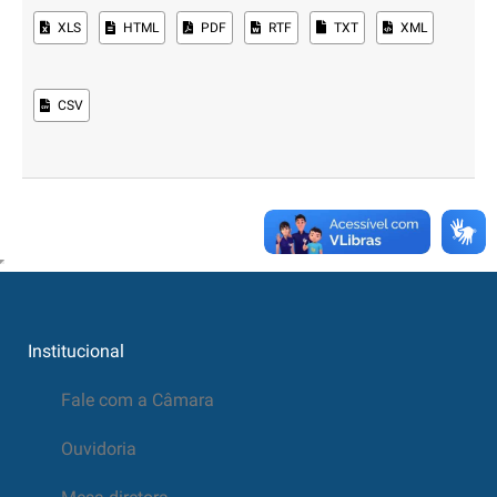
XLS
HTML
PDF
RTF
TXT
XML
CSV
Institucional
Fale com a Câmara
Ouvidoria