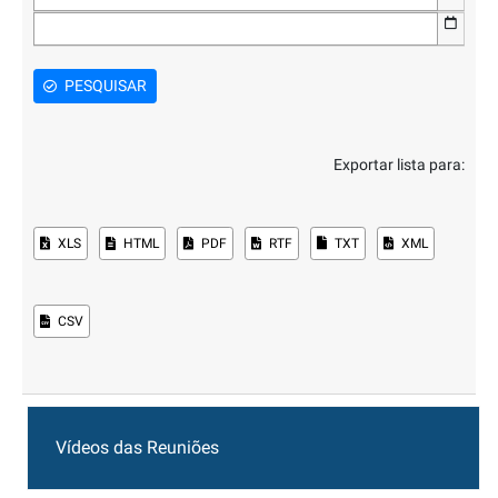
PESQUISAR
Exportar lista para:
XLS
HTML
PDF
RTF
TXT
XML
CSV
Vídeos das Reuniões