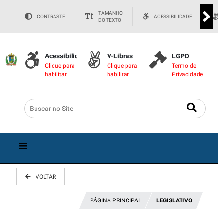
TAMANHO
CONTRASTE
ACESSIBILIDADE
DO TEXTO
Acessibilidade
V-Libras
LGPD
Clique para
Clique para
Termo de
habilitar
habilitar
Privacidade
VOLTAR
PÁGINA PRINCIPAL
LEGISLATIVO