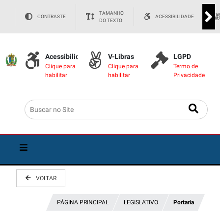
TAMANHO
CONTRASTE
ACESSIBILIDADE
DO TEXTO
Acessibilidade
V-Libras
LGPD
Clique para
Clique para
Termo de
habilitar
habilitar
Privacidade
VOLTAR
PÁGINA PRINCIPAL
LEGISLATIVO
Portaria